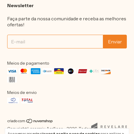
Newsletter
Faça parte da nossa comunidade e receba as melhores
ofertas!
Meios de pagamento
Meios de envio
Copyright Lasermix Acrílicos - 2026. Todos
os direitos reservados.
Ao navegar por este site
você aceita o uso de cookies
para agilizar a