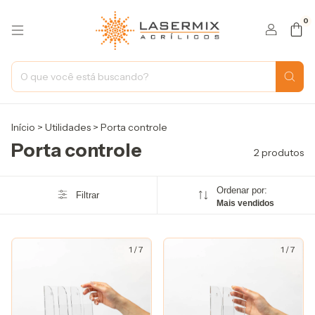
0
Início
>
Utilidades
>
Porta controle
Porta controle
2 produtos
Ordenar por:
Filtrar
Mais vendidos
1
/
7
1
/
7