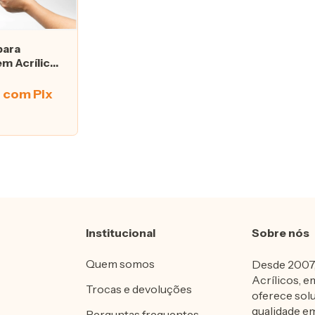
para
m Acrílico
0
com
Pix
Institucional
Sobre nós
Quem somos
Desde 2007,
Acrílicos, e
Trocas e devoluções
oferece sol
qualidade em
Perguntas frequentes