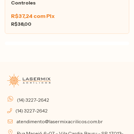
Controles
R$37,24
com
Pix
R$38,00
(14) 3227-2642
(14) 3227-2642
atendimento@lasermixacrilicos.com.br
Rua Maceió, 6-07 - Vila Cardia, Bauru - SP, 17013-