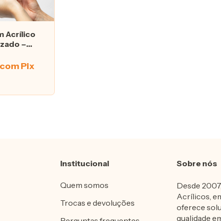
 Acrílico
izado –
orre
com
Pix
Institucional
Sobre nós
Quem somos
Desde 2007,
Acrílicos, e
Trocas e devoluções
oferece sol
qualidade em
Perguntas frequentes