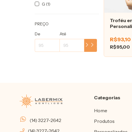
G (1)
Troféu em
PREÇO
Personal
Modelo T
De
Até
Especial
R$93,10
R$95,00
Categorias
Home
(14) 3227-2642
Produtos
(14) 3227-2642
Personalizados