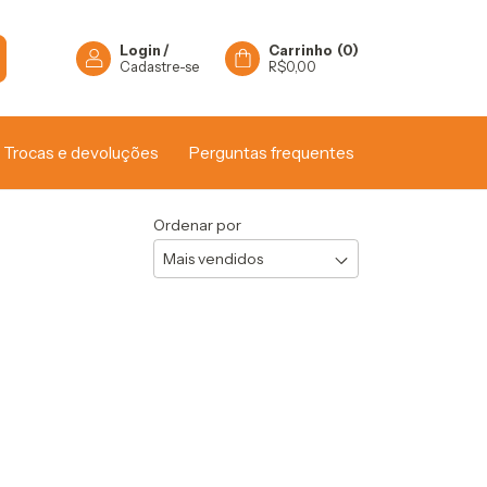
Login
/
Carrinho
(
0
)
Cadastre-se
R$0,00
Trocas e devoluções
Perguntas frequentes
Ordenar por